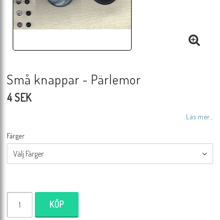
Små knappar - Pärlemor
4 SEK
Läs mer...
Färger
KÖP