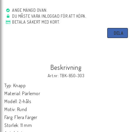
ANGE MÄNGD OVAN.
DU MÅSTE VARA INLOGGAD FÖR ATT KÖPA.
BETALA SÄKERT MED KORT.
DELA
Beskrivning
Art.nr: TBK-850-303
Typ: Knapp

Material: Pärlemor

Modell: 2-håls

Motiv: Rund

Färg: Flera färger

Storlek: 11 mm
