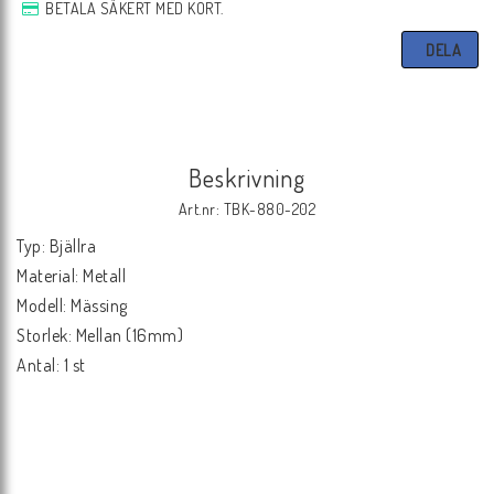
BETALA SÄKERT MED KORT.
DELA
Beskrivning
Art.nr: TBK-880-202
Typ: Bjällra

Material: Metall

Modell: Mässing

Storlek: Mellan (16mm)

Antal: 1 st