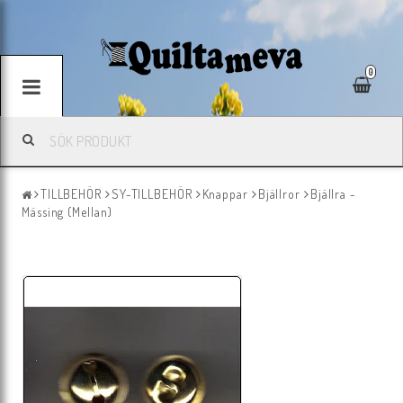
0
TILLBEHÖR
SY-TILLBEHÖR
Knappar
Bjällror
Bjällra -
Mässing (Mellan)