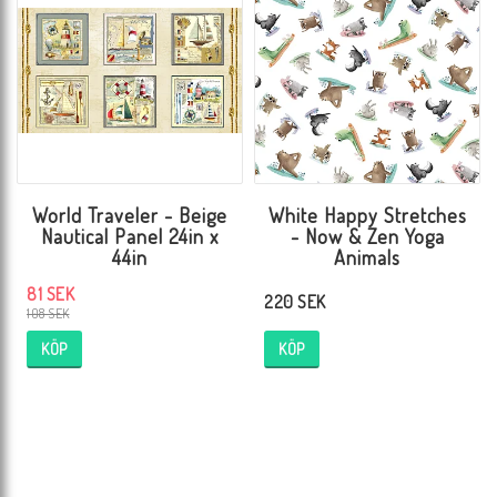
World Traveler - Beige
White Happy Stretches
Nautical Panel 24in x
- Now & Zen Yoga
44in
Animals
81 SEK
220 SEK
108 SEK
KÖP
KÖP